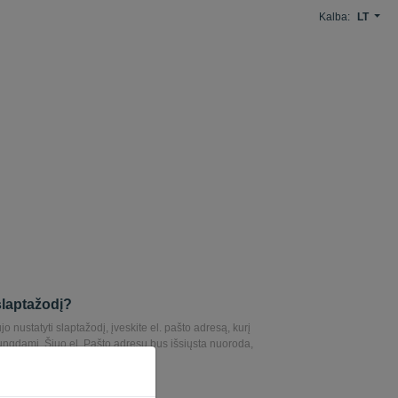
Kalba:
LT
slaptažodį?
o nustatyti slaptažodį, įveskite el. pašto adresą, kurį
ungdami. Šiuo el. Pašto adresu bus išsiųsta nuoroda,
jo nustatyti slaptažodį.