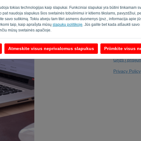
udoja tokias technologijas kaip slapukai. Funkciniai slapukai yra būtini tinkamam sv
taip pat naudoja slapukus šios svetainės tobulinimui ir kitiems tikslams, pavyzdžiui, 
ite savo sutikimą. Tokiu atveju tam tikri asmens duomenys (pvz., informacija apie 
Ar jūs ne kompiu
varkomi taip, kaip aprašyta mūsų
slapukų politikoje
. Jūs galite bet kada atšaukti sav
nčiu mūsų svetainės apačioje.
Atmeskite visus neprivalomus slapukus
Priimkite visus 
Grįžti į prisij
Privacy Policy