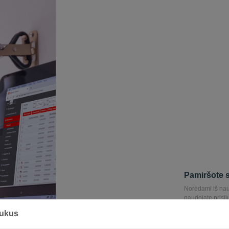
Pamiršote 
Norėdami iš nauj
naudojate prisij
leidžianti iš nau
pukus
Paštu