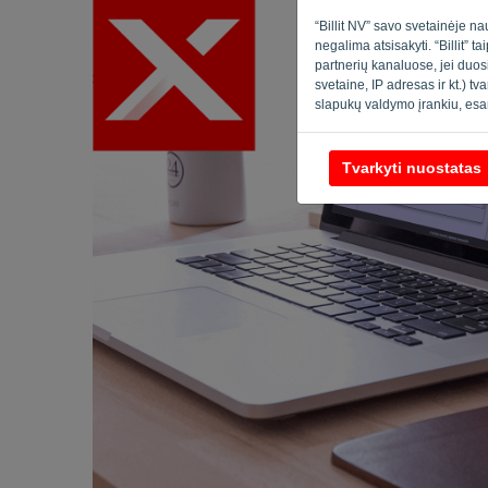
“Billit NV” savo svetainėje na
negalima atsisakyti. “Billit” 
partnerių kanaluose, jei duos
svetaine, IP adresas ir kt.) t
slapukų valdymo įrankiu, esa
Tvarkyti nuostatas