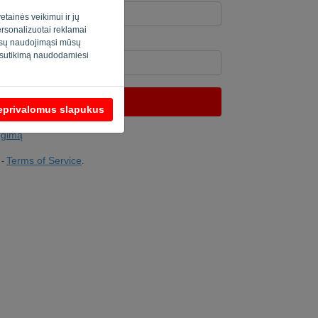
etainės veikimui ir jų
personalizuotai reklamai
jūsų naudojimąsi mūsų
teris? Užpildykite “
”.
o sutikimą naudodamiesi
SIŲSTI NUORODĄ
neprivalomus slapukus
ungimą
Terms of Service
-
.