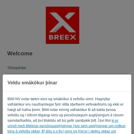
Tungumál:
ER
Welcome
Tölvupóstur
Veldu smákökur þínar
Lykilorð
Billit NV notar tækni eins og smákökur á vefsíðu sinni. Hagnýtar
vafrakökur eru nauðsynlegar fyrir rétta starfsemi vefsvæðisins og ekki er
hægt að hafna þeim. Billit notar einnig vafrakökur til að bæta þessa
Muna eftir mér
Gleymt lykilorð?
vefsíðu og í öðrum tilgangi eins og persónulegum auglýsingum á rásum
samstarfsaðila, að því tilskildu að þú gefir samþykki þitt. Í því tilvi
ki er
unnið með tilteknar persónuupplýsingar (svo sem upplýsingar um notkun
SKRÁÐU ÞIG INN
þína á vefsíðu okkar, IP-tölu o.s.frv.) eins og lýst er í stefnu okkar um