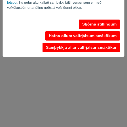
fótspor
. Þú getur afturkallað samþykki þitt hvenær sem er með
vefkökustjórnunartólinu neðst á vefsíðunni okkar.
Persónuverndarstefna
-
Skilmálar og skilyrði
Stjórna stillingum
Hafna öllum valfrjálsum smákökum
Samþykkja allar valfrjálsar smákökur