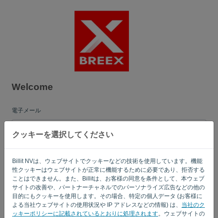
言語:
JA
Welcome
電子メール
クッキーを選択してください
[パスワード]
Billit NVは、ウェブサイトでクッキーなどの技術を使用しています。機能
性クッキーはウェブサイトが正常に機能するために必要であり、拒否する
ことはできません。また、Billitは、お客様の同意を条件として、本ウェブ
私を覚えている
パスワードを忘れた?
サイトの改善や、パートナーチャネルでのパーソナライズ広告などの他の
目的にもクッキーを使用します。その場合、特定の個人データ (お客様に
よる当社ウェブサイトの使用状況や IP アドレスなどの情報) は、
当社のク
ログイン
ッキーポリシーに記載されているとおりに処理されます
。ウェブサイトの