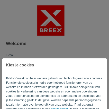
Taal:
NL
Welcome
E-mail
Kies je cookies
Wachtwoord
Billit NV maakt op haar website gebruik van technologieën zoals cookies.
Functionele cookies zijn nodig voor het goed functioneren van de
website en kunnen niet worden geweigerd. Billit maakt ook gebruik van
cookies ter verbetering van deze website en voor andere doeleinden
Herinner me
Wachtwoord vergeten?
zoals gepersonaliseerde advertenties op partnerkanalen als je daarvoor
je toestemming geeft. In dat geval worden bepaalde persoonsgegevens
AANMELDEN
(zoals informatie over je gebruik van onze website, IP-adres, enz.)
verwerkt zoals beschreven in ons
cookiebeleid
. Je kan je toestemming